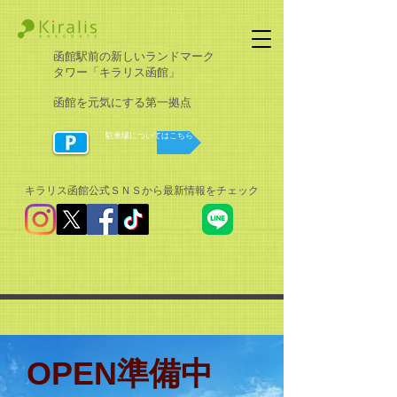
函館駅前の新しいランドマーク
タワー「キラリス函館」
函館を元気にする第一拠点
駐車場についてはこちら
キラリス函館公式ＳＮＳから最新情報をチェック​
OPEN準備中
アクセス・お問合せ