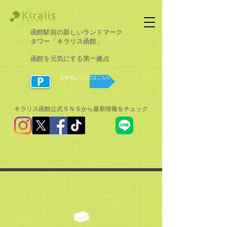
函館駅前の新しいランドマーク
タワー「キラリス函館」
函館を元気にする第一拠点
駐車場についてはこちら
キラリス函館公式ＳＮＳから最新情報をチェック​
アクセス・お問合せ