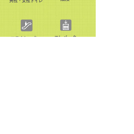
​男性・女性トイレ
エレベータ
エスカレーター
授乳スペース
wi-fiスポット
ベビーシート
AED
​有料提携立